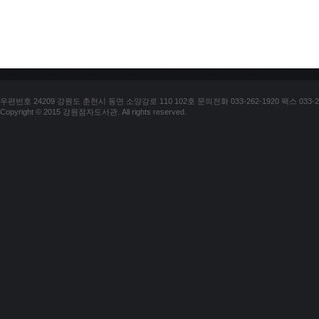
우편번호 24209 강원도 춘천시 동면 소양강로 110 102호 문의전화 033-262-1920 팩스 033-25
Copyright © 2015 강원점자도서관. All rights reserved.