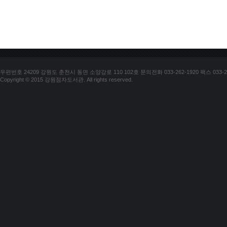
우편번호 24209 강원도 춘천시 동면 소양강로 110 102호 문의전화 033-262-1920 팩스 033-25
Copyright © 2015 강원점자도서관. All rights reserved.