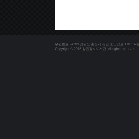
우편번호 24209 강원도 춘천시 동면 소양강로 110 102호 문의
Copyright © 2015 강원점자도서관. All rights reserved.