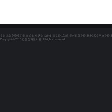
우편번호 24209 강원도 춘천시 동면 소양강로 110 102호 문의전화 033-262-1920 팩스 033-25
Copyright © 2015 강원점자도서관. All rights reserved.