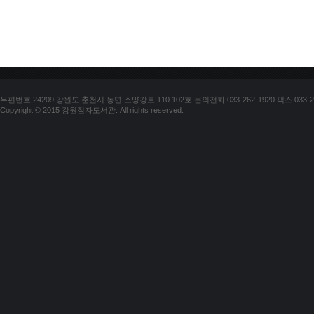
우편번호 24209 강원도 춘천시 동면 소양강로 110 102호 문의전화 033-262-1920 팩스 033-25
Copyright © 2015 강원점자도서관. All rights reserved.