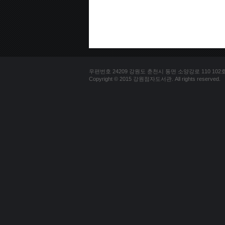
우편번호 24209 강원도 춘천시 동면 소양강로 110 102호 문의
Copyright © 2015 강원점자도서관. All rights reserved.