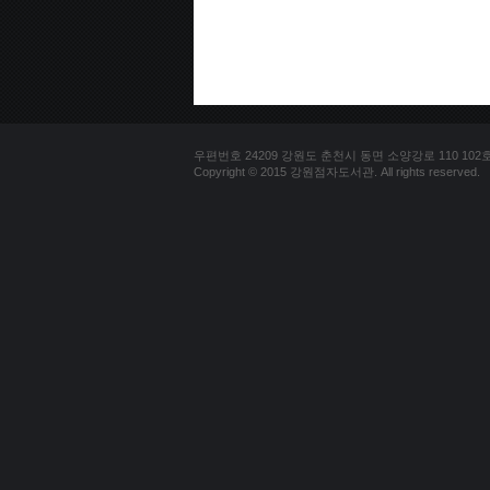
우편번호 24209 강원도 춘천시 동면 소양강로 110 102호 문의
Copyright © 2015 강원점자도서관. All rights reserved.