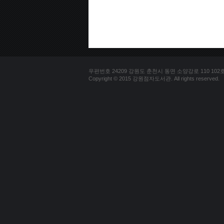
우편번호 24209 강원도 춘천시 동면 소양강로 110 102호 문의
Copyright © 2015 강원점자도서관. All rights reserved.