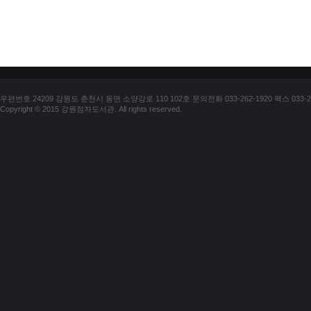
우편번호 24209 강원도 춘천시 동면 소양강로 110 102호 문의전화 033-262-1920 팩스 033-25
Copyright © 2015 강원점자도서관. All rights reserved.