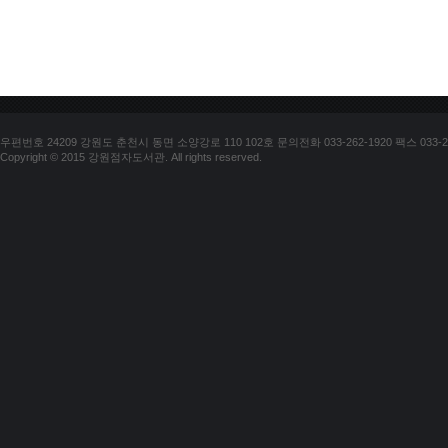
우편번호 24209 강원도 춘천시 동면 소양강로 110 102호 문의전화 033-262-1920 팩스 033-25
Copyright © 2015 강원점자도서관. All rights reserved.