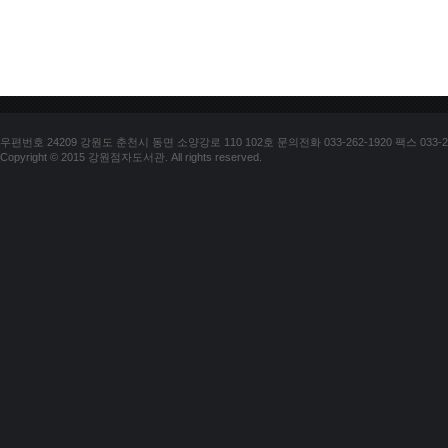
우편번호 24209 강원도 춘천시 동면 소양강로 110 102호 문의전화 033-262-1920 팩스 033-25
Copyright © 2015 강원점자도서관. All rights reserved.