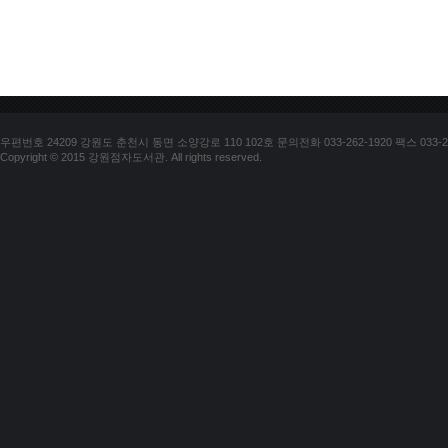
우편번호 24209 강원도 춘천시 동면 소양강로 110 102호 문의전화 033-262-1920 팩스 033-25
Copyright © 2015 강원점자도서관. All rights reserved.