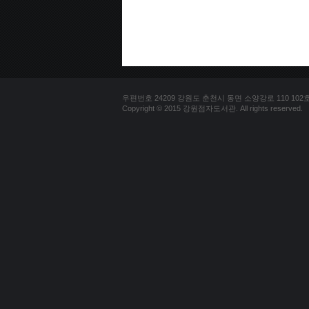
우편번호 24209 강원도 춘천시 동면 소양강로 110 102호 문의
Copyright © 2015 강원점자도서관. All rights reserved.