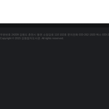
우편번호 24209 강원도 춘천시 동면 소양강로 110 102호 문의전화 033-262-1920 팩스 033-25
Copyright © 2015 강원점자도서관. All rights reserved.