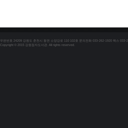
우편번호 24209 강원도 춘천시 동면 소양강로 110 102호 문의전화 033-262-1920 팩스 033-25
Copyright © 2015 강원점자도서관. All rights reserved.