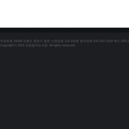
우편번호 24209 강원도 춘천시 동면 소양강로 110 102호 문의전화 033-262-1920 팩스 033-25
Copyright © 2015 강원점자도서관. All rights reserved.