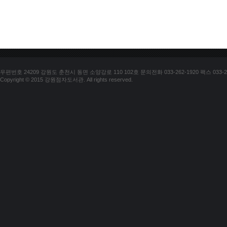
우편번호 24209 강원도 춘천시 동면 소양강로 110 102호 문의전화 033-262-1920 팩스 033-25
Copyright © 2015 강원점자도서관. All rights reserved.