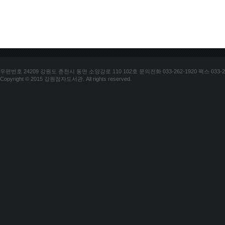
우편번호 24209 강원도 춘천시 동면 소양강로 110 102호 문의전화 033-262-1920 팩스 033-25
Copyright © 2015 강원점자도서관. All rights reserved.