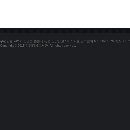
우편번호 24209 강원도 춘천시 동면 소양강로 110 102호 문의전화 033-262-1920 팩스 033-25
Copyright © 2015 강원점자도서관. All rights reserved.