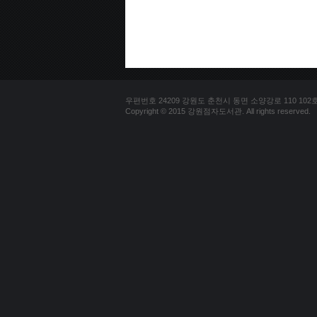
우편번호 24209 강원도 춘천시 동면 소양강로 110 102호 문의
Copyright © 2015 강원점자도서관. All rights reserved.