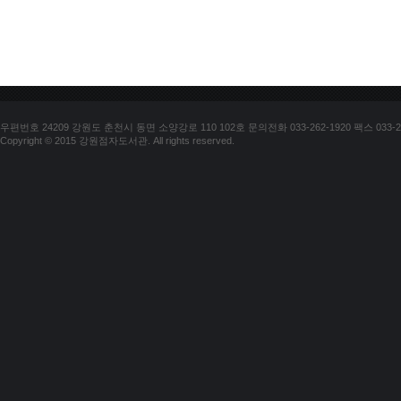
우편번호 24209 강원도 춘천시 동면 소양강로 110 102호 문의전화 033-262-1920 팩스 033-25
Copyright © 2015 강원점자도서관. All rights reserved.