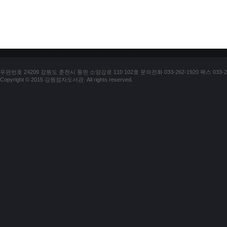
우편번호 24209 강원도 춘천시 동면 소양강로 110 102호 문의전화 033-262-1920 팩스 033-25
Copyright © 2015 강원점자도서관. All rights reserved.