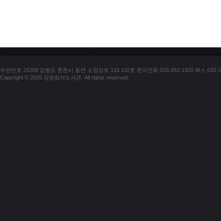
우편번호 24209 강원도 춘천시 동면 소양강로 110 102호 문의전화 033-262-1920 팩스 033-25
Copyright © 2015 강원점자도서관. All rights reserved.