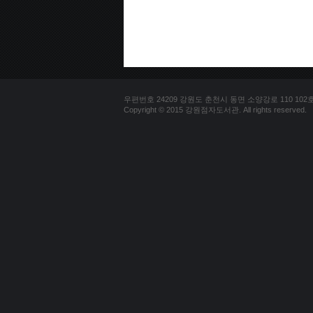
우편번호 24209 강원도 춘천시 동면 소양강로 110 102호 문의
Copyright © 2015 강원점자도서관. All rights reserved.