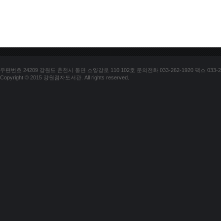
우편번호 24209 강원도 춘천시 동면 소양강로 110 102호 문의전화 033-262-1920 팩스 033-25
Copyright © 2015 강원점자도서관. All rights reserved.