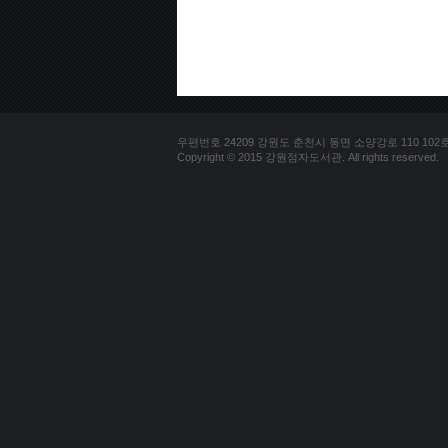
우편번호 24209 강원도 춘천시 동면 소양강로 110 102호 문의
Copyright © 2015 강원점자도서관. All rights reserved.