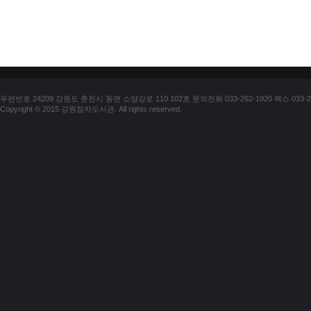
우편번호 24209 강원도 춘천시 동면 소양강로 110 102호 문의전화 033-262-1920 팩스 033-25
Copyright © 2015 강원점자도서관. All rights reserved.