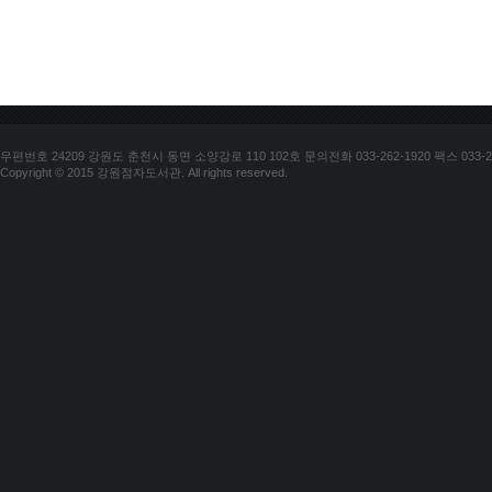
우편번호 24209 강원도 춘천시 동면 소양강로 110 102호 문의전화 033-262-1920 팩스 033-25
Copyright © 2015 강원점자도서관. All rights reserved.