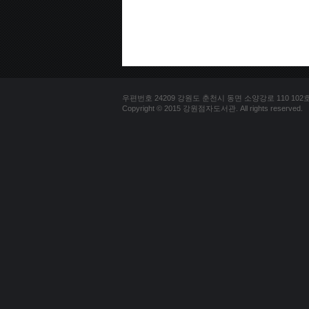
우편번호 24209 강원도 춘천시 동면 소양강로 110 102호 문의
Copyright © 2015 강원점자도서관. All rights reserved.