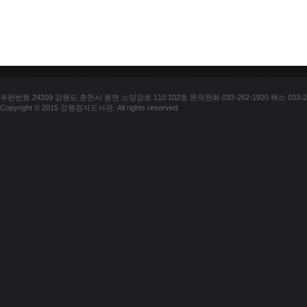
우편번호 24209 강원도 춘천시 동면 소양강로 110 102호 문의전화 033-262-1920 팩스 033-25
Copyright © 2015 강원점자도서관. All rights reserved.