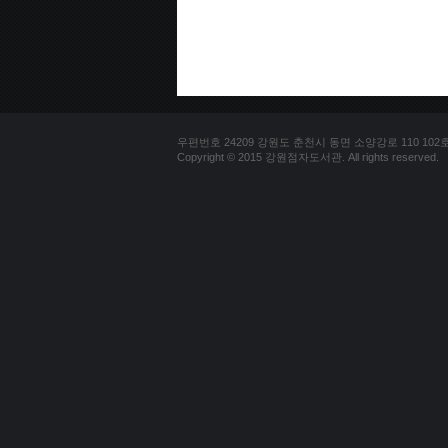
우편번호 24209 강원도 춘천시 동면 소양강로 110 102호 문의
Copyright © 2015 강원점자도서관. All rights reserved.