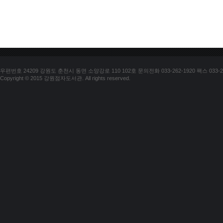
우편번호 24209 강원도 춘천시 동면 소양강로 110 102호 문의전화 033-262-1920 팩스 033-25
Copyright © 2015 강원점자도서관. All rights reserved.