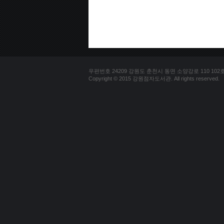
우편번호 24209 강원도 춘천시 동면 소양강로 110 102호 문의
Copyright © 2015 강원점자도서관. All rights reserved.