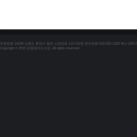
우편번호 24209 강원도 춘천시 동면 소양강로 110 102호 문의전화 033-262-1920 팩스 033-25
Copyright © 2015 강원점자도서관. All rights reserved.