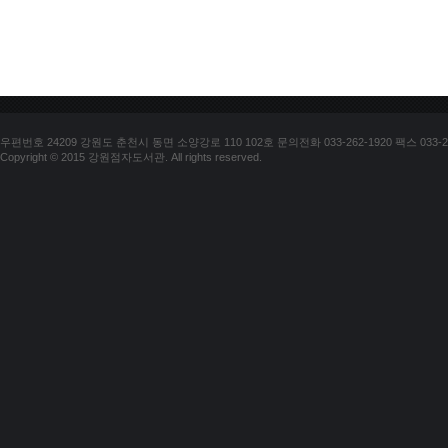
우편번호 24209 강원도 춘천시 동면 소양강로 110 102호 문의전화 033-262-1920 팩스 033-25
Copyright © 2015 강원점자도서관. All rights reserved.