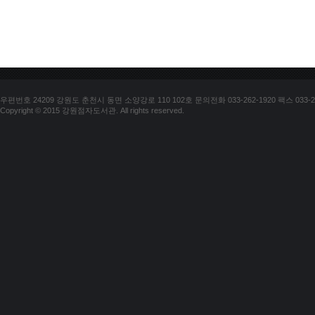
우편번호 24209 강원도 춘천시 동면 소양강로 110 102호 문의전화 033-262-1920 팩스 033-25
Copyright © 2015 강원점자도서관. All rights reserved.