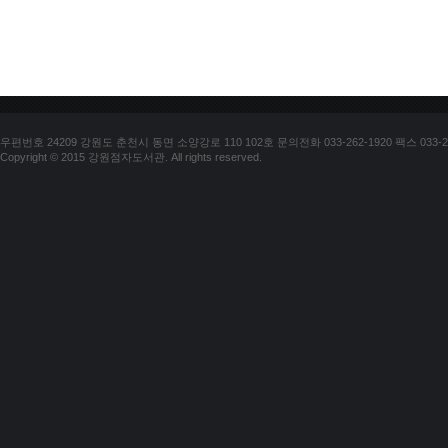
우편번호 24209 강원도 춘천시 동면 소양강로 110 102호 문의전화 033-262-1920 팩스 033-25
Copyright © 2015 강원점자도서관. All rights reserved.