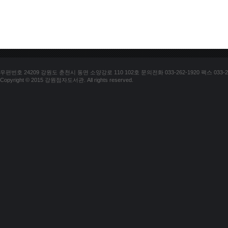
우편번호 24209 강원도 춘천시 동면 소양강로 110 102호 문의전화 033-262-1920 팩스 033-25
Copyright © 2015 강원점자도서관. All rights reserved.