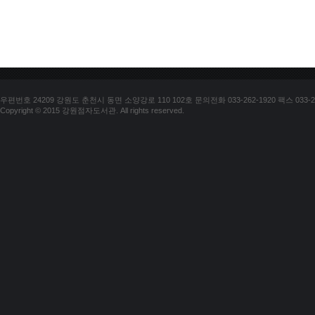
우편번호 24209 강원도 춘천시 동면 소양강로 110 102호 문의전화 033-262-1920 팩스 033-25
Copyright © 2015 강원점자도서관. All rights reserved.