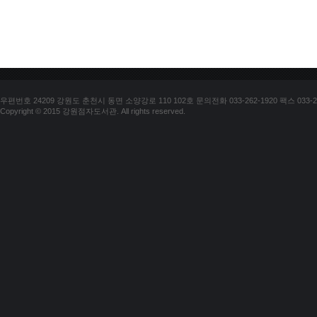
우편번호 24209 강원도 춘천시 동면 소양강로 110 102호 문의전화 033-262-1920 팩스 033-25
Copyright © 2015 강원점자도서관. All rights reserved.