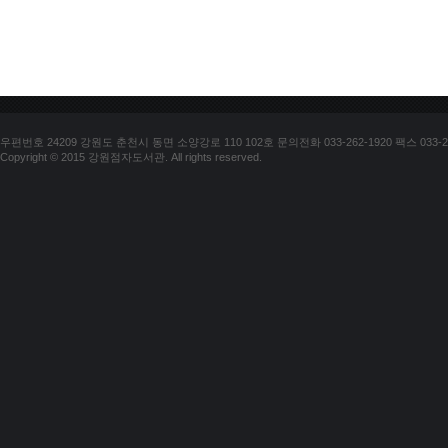
우편번호 24209 강원도 춘천시 동면 소양강로 110 102호 문의전화 033-262-1920 팩스 033-25
Copyright © 2015 강원점자도서관. All rights reserved.