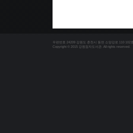
우편번호 24209 강원도 춘천시 동면 소양강로 110 102호 문의
Copyright © 2015 강원점자도서관. All rights reserved.