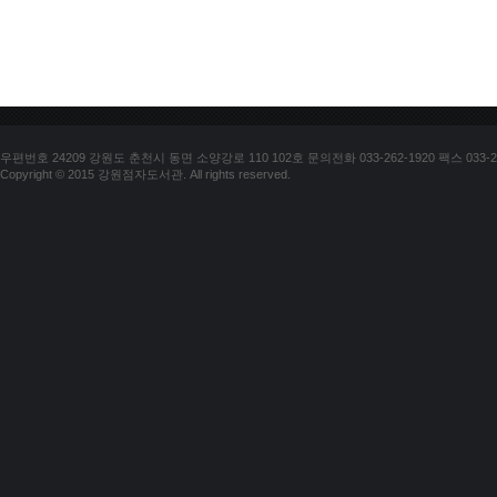
우편번호 24209 강원도 춘천시 동면 소양강로 110 102호 문의전화 033-262-1920 팩스 033-25
Copyright © 2015 강원점자도서관. All rights reserved.