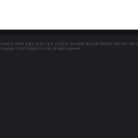
우편번호 24209 강원도 춘천시 동면 소양강로 110 102호 문의전화 033-262-1920 팩스 033-25
Copyright © 2015 강원점자도서관. All rights reserved.