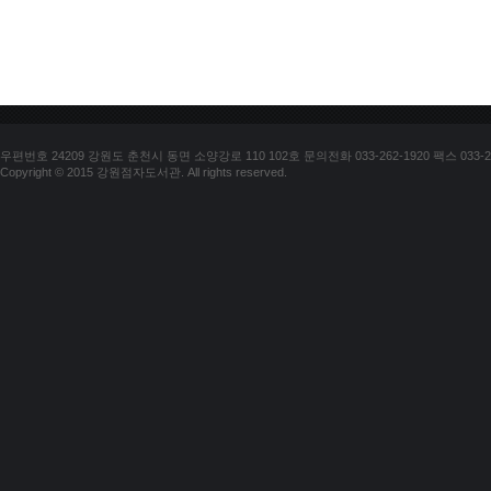
우편번호 24209 강원도 춘천시 동면 소양강로 110 102호 문의전화 033-262-1920 팩스 033-25
Copyright © 2015 강원점자도서관. All rights reserved.