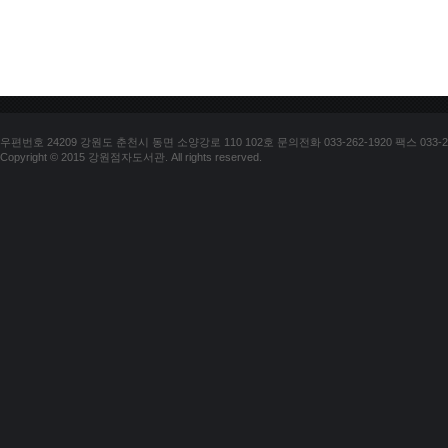
우편번호 24209 강원도 춘천시 동면 소양강로 110 102호 문의전화 033-262-1920 팩스 033-25
Copyright © 2015 강원점자도서관. All rights reserved.