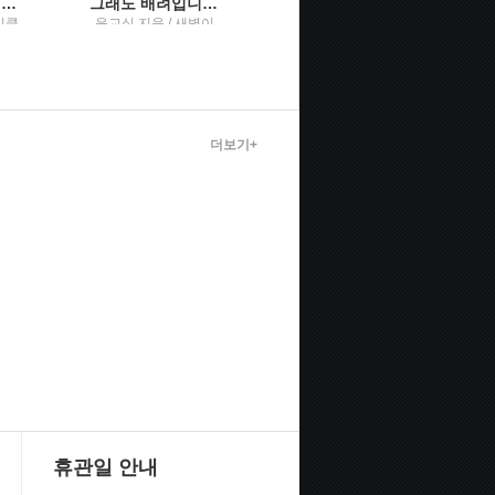
사일런트 페이션트 알렉스 마이클리디스 장편소설
그래도 배려입니다행복을 담은 그릇 이야기
FBI 행동의 심리학말보다 정직한 7가지 몸의 단서
이클
윤교식 지음 / 새벽이
지은이: 조 내버로, 마
남명
슬
빈 칼린스 ; 옮긴이: 박
정길 / 리더스북 : 웅진
씽크빅
더보기+
휴관일 안내