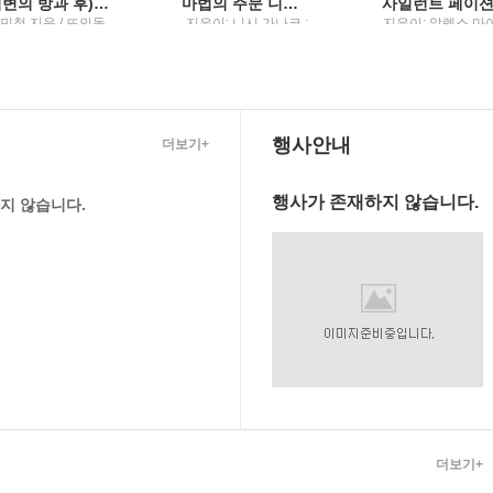
(김변의 방과 후) 법률사무소 그런 법이 어딨냐고 묻고 싶을 때
마법의 주문 니시 가나코 소설
민철 지음 / 뜨인돌
지은이: 니시 가나코 ;
지은이: 알렉스 마
옮긴이: 이영미 / 해냄
리디스 ; 옮긴이: 
출판사
성 / 해냄
행사안내
더보기+
행사가 존재하지 않습니다.
지 않습니다.
더보기+