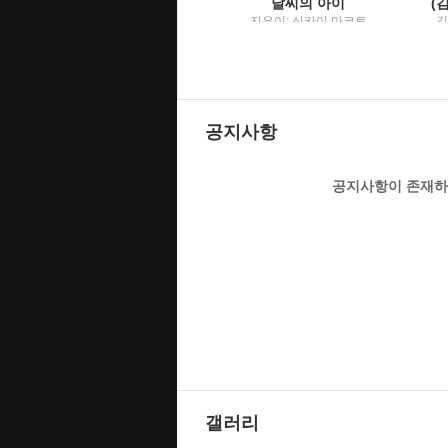
청귤 김혜나 소설
날씨의 아이
지은이: 김혜나 / 은행
지은이: 신카이 마코토
김
나무
; 옮긴이: 민경욱 / 대원
씨아이
공지사항
공지사항이 존재하
갤러리