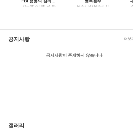
 담은 그릇 이야기
FBI 행동의 심리학말보다 정직한 7가지 몸의 단서
행복원주
이
지은이: 조 내버로, 마
원주시장 / 원주시 시
권
빈 칼린스 ; 옮긴이: 박
정홍보실
정길 / 리더스북 : 웅진
씽크빅
공지사항
더보
공지사항이 존재하지 않습니다.
갤러리