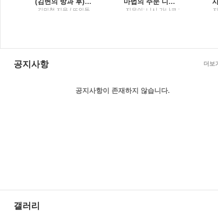
(김변의 방과 후) 법률사무소 그런 법이 어딨냐고 묻고 싶을 때
마법의 주문 니시 가나코 소설
토
김민철 지음 / 뜨인돌
지은이: 니시 가나코 ;
지
원
옮긴이: 이영미 / 해냄
출판사
공지사항
더보
공지사항이 존재하지 않습니다.
갤러리