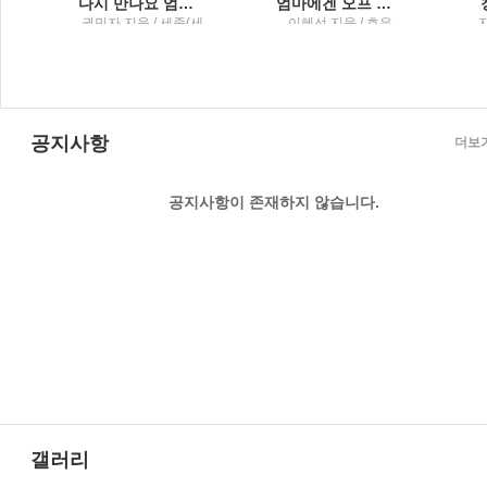
다시 만나요 엄마 이 시대 부모들에게 전하는 권민자 수녀의 위로와 격려
엄마에겐 오프 스위치가 필요해 퇴근 없는 워킹맘의 일상 공감 에세이
시
권민자 지음 / 세종(세
이혜선 지음 / 호우
종서적)
공지사항
더보
공지사항이 존재하지 않습니다.
갤러리